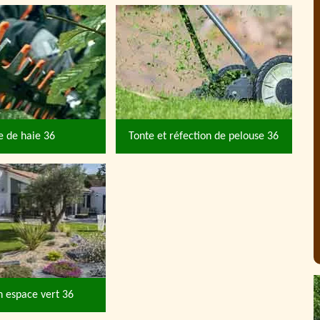
le de haie 36
Tonte et réfection de pelouse 36
n espace vert 36