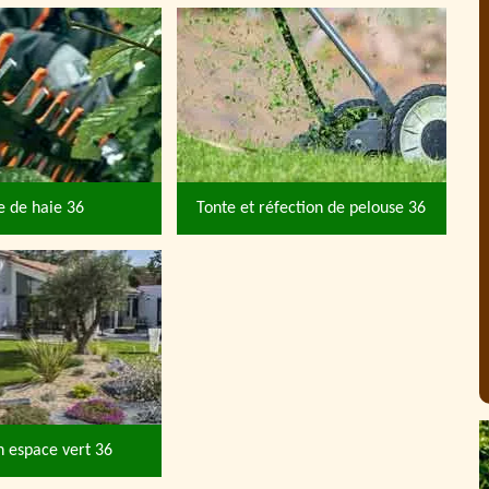
le de haie 36
Tonte et réfection de pelouse 36
n espace vert 36