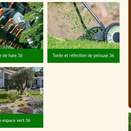
le de haie 36
Tonte et réfection de pelouse 36
n espace vert 36