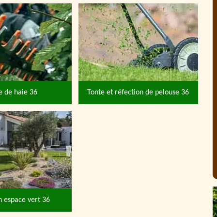
le de haie 36
Tonte et réfection de pelouse 36
n espace vert 36