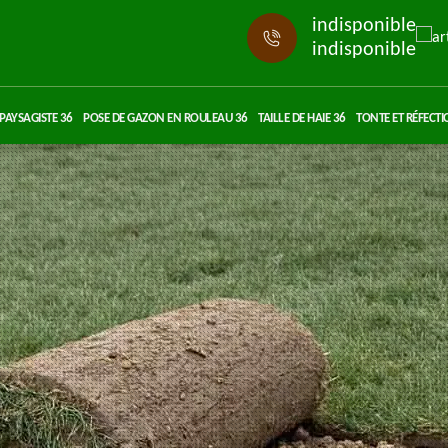
indisponible
indisponible
PAYSAGISTE 36
POSE DE GAZON EN ROULEAU 36
TAILLE DE HAIE 36
TONTE ET RÉFECTI