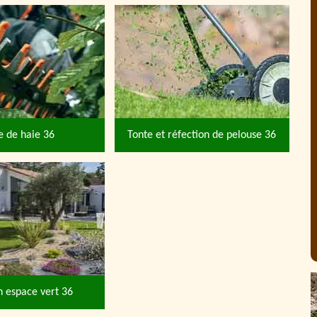
le de haie 36
Tonte et réfection de pelouse 36
n espace vert 36