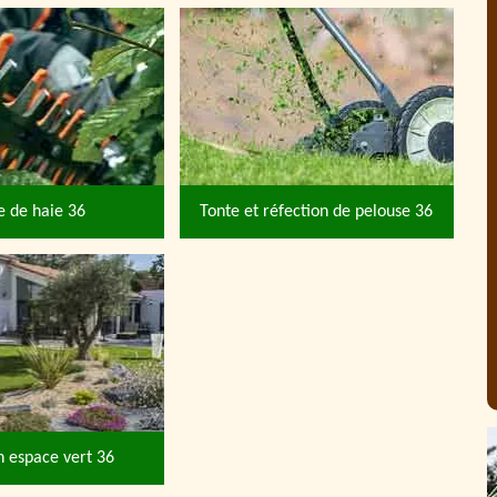
le de haie 36
Tonte et réfection de pelouse 36
n espace vert 36