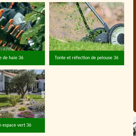
le de haie 36
Tonte et réfection de pelouse 36
n espace vert 36