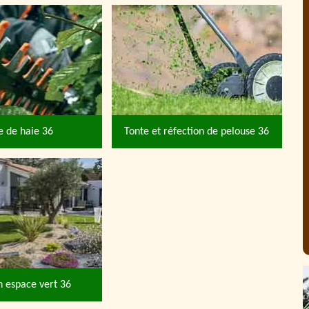
le de haie 36
Tonte et réfection de pelouse 36
n espace vert 36