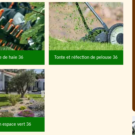
le de haie 36
Tonte et réfection de pelouse 36
n espace vert 36