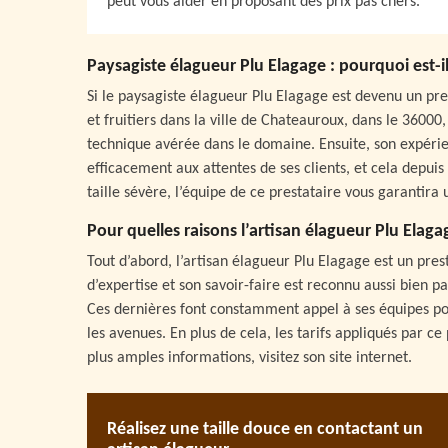
peut vous aider en proposant des prix pas chers.
Paysagiste élagueur Plu Elagage : pourquoi est-il a
Si le paysagiste élagueur Plu Elagage est devenu un pr
et fruitiers dans la ville de Chateauroux, dans le 36000
technique avérée dans le domaine. Ensuite, son expéri
efficacement aux attentes de ses clients, et cela depui
taille sévère, l’équipe de ce prestataire vous garantira 
Pour quelles raisons l’artisan élagueur Plu Elaga
Tout d’abord, l’artisan élagueur Plu Elagage est un pre
d’expertise et son savoir-faire est reconnu aussi bien pa
Ces dernières font constamment appel à ses équipes pou
les avenues. En plus de cela, les tarifs appliqués par ce
plus amples informations, visitez son site internet.
Réalisez une taille douce en contactant un