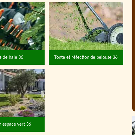
le de haie 36
Tonte et réfection de pelouse 36
n espace vert 36