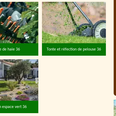
le de haie 36
Tonte et réfection de pelouse 36
n espace vert 36