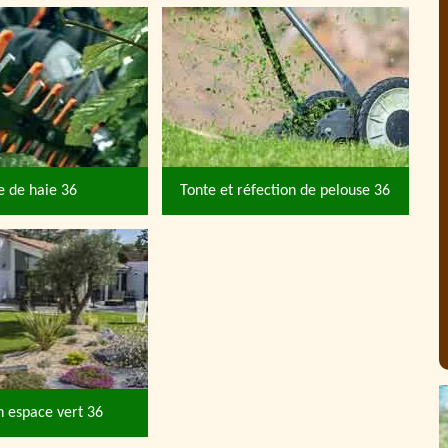
le de haie 36
Tonte et réfection de pelouse 36
n espace vert 36